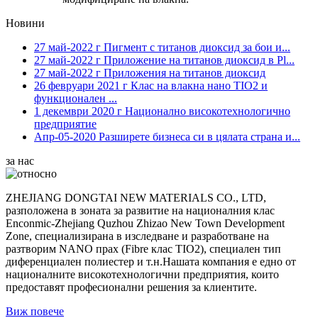
Новини
27 май-2022 г
Пигмент с титанов диоксид за бои и...
27 май-2022 г
Приложение на титанов диоксид в Pl...
27 май-2022 г
Приложения на титанов диоксид
26 февруари 2021 г
Клас на влакна нано TIO2 и
функционален ...
1 декември 2020 г
Национално високотехнологично
предприятие
Апр-05-2020
Разширете бизнеса си в цялата страна и...
за нас
ZHEJIANG DONGTAI NEW MATERIALS CO., LTD,
разположена в зоната за развитие на националния клас
Enconmic-Zhejiang Quzhou Zhizao New Town Development
Zone, специализирана в изследване и разработване на
разтворим NANO прах (Fibre клас TIO2), специален тип
диференциален полиестер и т.н.Нашата компания е едно от
националните високотехнологични предприятия, които
предоставят професионални решения за клиентите.
Виж повече