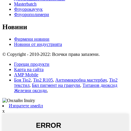
Masterbatch
Флуорокаучук
Флуорополимери
Новини
Фирмени новини
Новини от индустрията
© Copyright - 2010-2022: Всички права запазени.
Горещи продукти
Карта на сайта
AMP Mobile
Боя Tio2
,
Tio2 R105
,
Антимикробна мастербач
,
Tio2
текстил
,
Бял пигмент на гранули
,
Титанов диоксид
Железни оксиди
,
Изпратете имейл
x